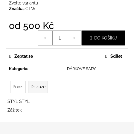
Zvolte variantu
Značka:
CTW
od
500 Kč
Měrná
DO KOŠÍKU
cena:
Zeptat se
Sdílet
Kategorie
:
DÁRKOVÉ SADY
Popis
Diskuze
STYL STYL
Zážitek
Z
á