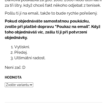
č
za tři litry, když chceš fakt někoho odjebat z tenisek.
u
j
Pošlu ti jí na email, takže to bude rychle pořešený.
e
Pokud objednáváte samostatnou poukázku,
m
zvolte při platbě dopravu "Poukaz na email". Když
e
toho objednáváš víc, zašlu ti jí při potvrzení
objednávky.
PONOŽKY
FHN
Vytiskni.
ČERNÉ
Předej.
299
Ultimátní radost.
Kč
Neni zač :D
HODNOTA