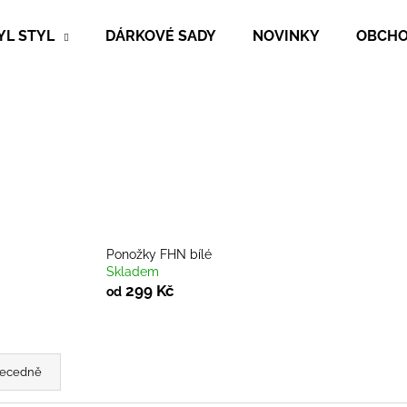
YL STYL
DÁRKOVÉ SADY
NOVINKY
OBCHO
Co potřebujete najít?
HLEDAT
Doporučujeme
Ponožky FHN bílé
Skladem
299 Kč
od
ecedně