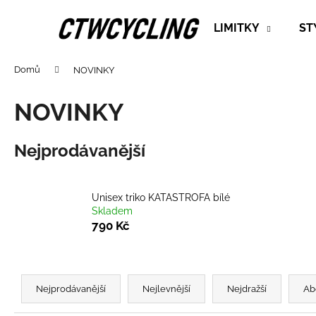
K
Přejít
na
o
LIMITKY
ST
obsah
Zpět
Zpět
š
do
do
í
Domů
NOVINKY
k
obchodu
obchodu
NOVINKY
Nejprodávanější
Unisex triko KATASTROFA bílé
Skladem
790 Kč
Ř
a
Nejprodávanější
Nejlevnější
Nejdražší
Ab
z