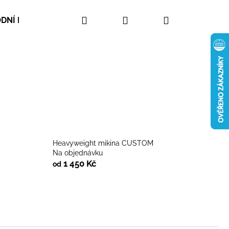
Hledat
Přihlášení
Nákupní
DNÍ PODMÍNKY
ZAKÁZKOVÁ VÝROBA
KONTAKT
košík
Heavyweight mikina CUSTOM
Na objednávku
1 450 Kč
od
Následující