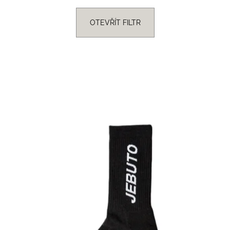
PONOŽKY FHN RYCHLÝ PRUHY -
BIDON ZAS
BÍLÉ+FIALOVÁ
299 Kč
OTEVŘÍT FILTR
299 Kč