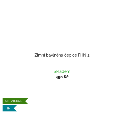
Zimní bavlněná čepice FHN 2
Skladem
490 Kč
NOVINKA
TIP