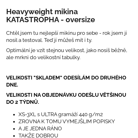
č
u
Heavyweight mikina
j
KATASTROPHA - oversize
e
m
Chtěl jsem tu nejlepší mikinu pro sebe - rok jsem jí
e
nosil a testoval. Teď jí můžeš mít i ty.
Optimální je vzít stejnou velikost, jako nosíš běžně,
KŠILTOVKA
ale mrkni do velikostní tabulky.
FORMA
HODNĚ
NIKDE
3
VELIKOSTI "SKLADEM" ODESÍLÁM DO DRUHÉHO
-
KLASICKÁ
DNE.
750
VELIKOSTI NA OBJEDNÁVKU ODEŠLU VĚTŠINOU
Kč
DO 2 TÝDNŮ.
XS-3XL s ULTRA gramáží 440 g/m2
ZROVNA K TOMU VYMEJŠLIM POPISKY
A JE JEDNA RÁNO
TAKŽE DOBROU