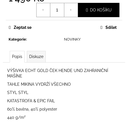
Měrná
DO KOŠÍKU
cena:
Zeptat se
Sdílet
Kategorie
:
NOVINKY
Popis
Diskuze
VÝŠIVKA ECHT GOLD ČEK HENDE UND ZAHRANIČNÍ
MAŠÍNE
TAHLE MIKINA VYDRŽÍ VŠECHNO
STYL STYL
KATASTROFA & EPIC FAIL
60% bavlna, 40% polyester
440 g/m²