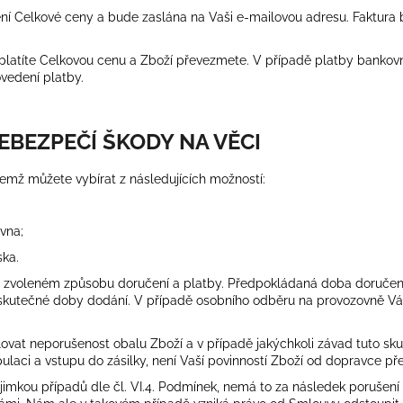
ní Celkové ceny a bude zaslána na Vaši e-mailovou adresu. Faktura 
 zaplatíte Celkovou cenu a Zboží převezmete. V případě platby bank
vedení platby.
EBEZPEČÍ ŠKODY NA VĚCI
emž můžete vybírat z následujících možností:
vna;
ska.
 na zvoleném způsobu doručení a platby. Předpokládaná doba doruče
d skutečné doby dodání. V případě osobního odběru na provozovně V
lovat neporušenost obalu Zboží a v případě jakýchkoli závad tuto s
laci a vstupu do zásilky, není Vaší povinností Zboží od dopravce pře
ýjimkou případů dle čl.
VI.
4.
Podmínek, nemá to za následek porušení N