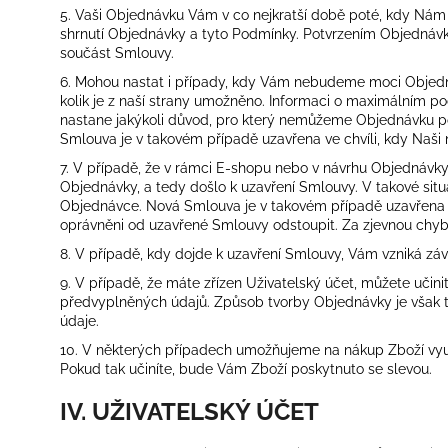
5. Vaši Objednávku Vám v co nejkratší době poté, kdy Ná
shrnutí Objednávky a tyto Podmínky. Potvrzením Objednávk
součást Smlouvy.
6. Mohou nastat i případy, kdy Vám nebudeme moci Objedná
kolik je z naší strany umožněno. Informaci o maximálním 
nastane jakýkoli důvod, pro který nemůžeme Objednávku 
Smlouva je v takovém případě uzavřena ve chvíli, kdy Naši
7. V případě, že v rámci E-shopu nebo v návrhu Objednávky
Objednávky, a tedy došlo k uzavření Smlouvy. V takové s
Objednávce. Nová Smlouva je v takovém případě uzavřena ve 
oprávněni od uzavřené Smlouvy odstoupit. Za zjevnou chybu
8. V případě, kdy dojde k uzavření Smlouvy, Vám vzniká zá
9. V případě, že máte zřízen Uživatelský účet, můžete učin
předvyplněných údajů. Způsob tvorby Objednávky je však tot
údaje.
10. V některých případech umožňujeme na nákup Zboží využí
Pokud tak učiníte, bude Vám Zboží poskytnuto se slevou.
IV. UŽIVATELSKÝ ÚČET