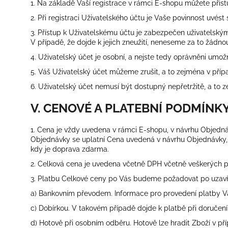
1. Na základě Vaší registrace v rámci E-shopu můžete přis
2. Při registraci Uživatelského účtu je Vaše povinnost uvés
3. Přístup k Uživatelskému účtu je zabezpečen uživatelský
V případě, že dojde k jejich zneužití, neneseme za to žádn
4. Uživatelský účet je osobní, a nejste tedy oprávněni umož
5. Váš Uživatelský účet můžeme zrušit, a to zejména v případ
6. Uživatelský účet nemusí být dostupný nepřetržitě, a t
V. CENOVÉ A PLATEBNÍ PODMÍNK
1. Cena je vždy uvedena v rámci E-shopu, v návrhu Objed
Objednávky se uplatní Cena uvedená v návrhu Objednávky,
kdy je doprava zdarma.
2. Celková cena je uvedena včetně DPH včetně veškerých 
3. Platbu Celkové ceny po Vás budeme požadovat po uzav
a) Bankovním převodem. Informace pro provedení platby V
c) Dobírkou.
V takovém případě dojde k platbě při doručení 
d) Hotově při osobním odběru. Hotově lze hradit Zboží v př