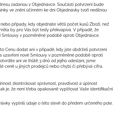
dresu zadanou v Objednávce. Součástí potvrzení bude
nky ve znění účinném ke dni Objednávky tvoří nedílnou
nebo případy, kdy objednáte větší počet kusů Zboží, než
ěla by pro Vás být tedy překvapivá. V případě, že
ní Smlouvy v pozměněné podobě oproti Objednávce.
 Cenu dodat ani v případě, kdy jste obdrželi potvrzení
na uzavření nové Smlouvy v pozměněné podobě oproti
vrdíte ani ve lhůtě 3 dnů od jejího odeslání, jsme
 ceně u jiných prodejců nebo chybí či přebývá cifra.
innost zkontrolovat správnost, pravdivost a úplnost
k je, že není třeba opakovaně vyplňovat Vaše identifikační
návky vyplnili údaje o této slevě do předem určeného pole.