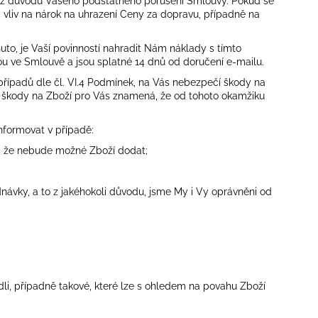
 z důvodu Vašeho podstatného porušení Smlouvy. Pokud se
vliv na nárok na uhrazení Ceny za dopravu, případně na
o, je Vaší povinností nahradit Nám náklady s tímto
 ve Smlouvě a jsou splatné 14 dnů od doručení e-mailu.
řípadů dle čl.
VI.
4
Podmínek, na Vás nebezpečí škody na
čí škody na Zboží pro Vás znamená, že od tohoto okamžiku
nformovat v případě:
, že nebude možné Zboží dodat;
vky, a to z jakéhokoli důvodu, jsme My i Vy oprávněni od
dli, případně takové, které lze s ohledem na povahu Zboží