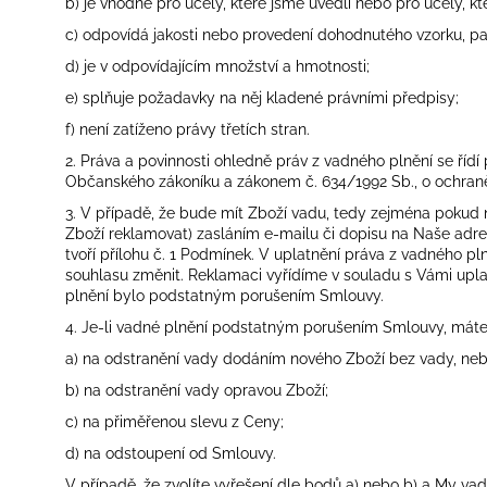
b) je vhodné pro účely, které jsme uvedli nebo pro účely, kt
c) odpovídá jakosti nebo provedení dohodnutého vzorku, pa
d) je v odpovídajícím množství a hmotnosti;
e) splňuje požadavky na něj kladené právními předpisy;
f) není zatíženo právy třetích stran.
2. Práva a povinnosti ohledně práv z vadného plnění se říd
Občanského zákoníku a zákonem č. 634/1992 Sb., o ochraně 
3. V případě, že bude mít Zboží vadu, tedy zejména pokud
Zboží reklamovat) zasláním e-mailu či dopisu na Naše adres
tvoří
přílohu č. 1 Podmínek
. V uplatnění práva z vadného pln
souhlasu změnit. Reklamaci vyřídíme v souladu s Vámi uplat
plnění bylo podstatným porušením Smlouvy.
4. Je-li vadné plnění podstatným porušením Smlouvy, máte 
a) na odstranění vady dodáním nového Zboží bez vady, nebo
b) na odstranění vady opravou Zboží;
c) na přiměřenou slevu z Ceny;
d) na odstoupení od Smlouvy.
V případě, že zvolíte vyřešení dle bodů a) nebo b) a My v