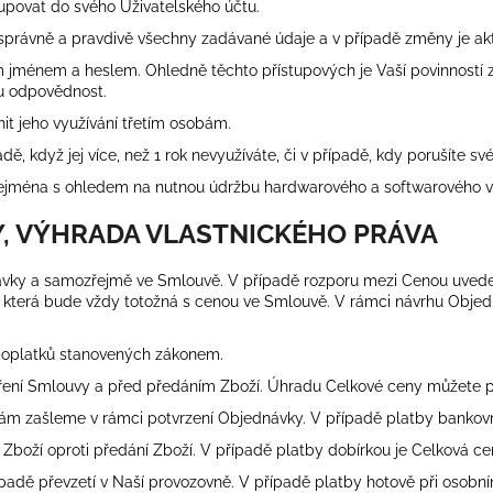
tupovat do svého Uživatelského účtu.
t správně a pravdivě všechny zadávané údaje a v případě změny je akt
m jménem a heslem. Ohledně těchto přístupových je Vaší povinností 
ou odpovědnost.
nit jeho využívání třetím osobám.
ě, když jej více, než 1 rok nevyužíváte, či v případě, kdy porušíte sv
o zejména s ohledem na nutnou údržbu hardwarového a softwarového v
Y, VÝHRADA VLASTNICKÉHO PRÁVA
návky a samozřejmě ve Smlouvě. V případě rozporu mezi Cenou uved
 která bude vždy totožná s cenou ve Smlouvě. V rámci návrhu Objed
poplatků stanovených zákonem.
ření Smlouvy a před předáním Zboží. Úhradu Celkové ceny můžete p
ám zašleme v rámci potvrzení Objednávky. V případě platby bankov
Zboží oproti předání Zboží. V případě platby dobírkou je Celková cen
ípadě převzetí v Naší provozovně. V případě platby hotově při osobní