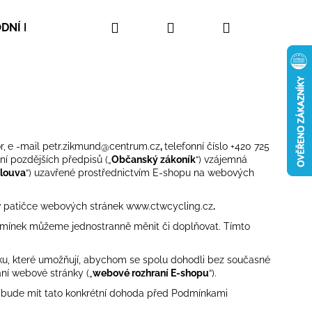
Hledat
Přihlášení
Nákupní
DNÍ PODMÍNKY
ZAKÁZKOVÁ VÝROBA
KONTAKT
košík
r,
e
-mail petr.zikmund@centrum.cz
,
telefonní číslo +420 725
ní pozdějších předpisů („
Občanský zákoník
“) vzájemná
louva
“) uzavřené prostřednictvím E-shopu na webových
 v patičce webových stránek www.ctwcycling.cz
.
dmínek můžeme jednostranně měnit či doplňovat. Tímto
álku, které umožňují, abychom se spolu dohodli bez současné
Následující
ní webové stránky („
webové rozhraní E-shopu
“).
 bude mít tato konkrétní dohoda před Podmínkami