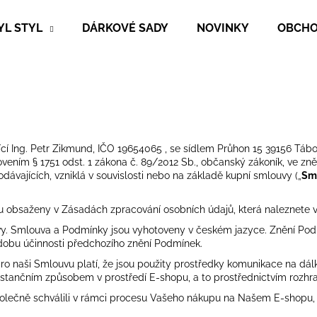
YL STYL
DÁRKOVÉ SADY
NOVINKY
OBCHO
Co potřebujete najít?
HLEDAT
jící Ing. Petr Zikmund, IČO 19654065
,
se sídlem
Průhon 15
39156 Tábo
novením § 1751 odst. 1 zákona č. 89/2012 Sb., občanský zákoník, ve zně
odávajících, vzniklá v souvislosti nebo na základě kupní smlouvy („
Sm
Doporučujeme
u obsaženy v Zásadách zpracování osobních údajů, která naleznete
vy. Smlouva a Podmínky jsou vyhotoveny v českém jazyce. Znění Po
 dobu účinnosti předchozího znění Podmínek.
i pro naši Smlouvu platí, že jsou použity prostředky komunikace na d
istančním způsobem v prostředí E-shopu, a to prostřednictvím rozhra
polečně schválili v rámci procesu Vašeho nákupu na Našem E-shopu,