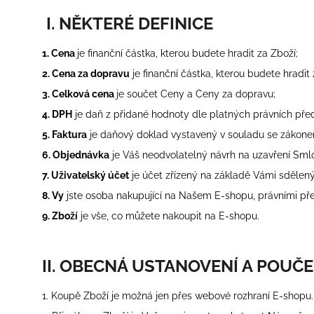
BAVLNĚNÉ PONOŽKY JEBUTO 1
I. NĚKTERÉ DEFINICE
299 Kč
1. Cena
je finanční částka, kterou budete hradit za Zboží;
2. Cena za dopravu
je finanční částka, kterou budete hradit
3. Celková cena
je součet Ceny a Ceny za dopravu;
4. DPH
je daň z přidané hodnoty dle platných právních pře
5. Faktura
je daňový doklad vystavený v souladu se zákone
6. Objednávka
je Váš neodvolatelný návrh na uzavření Sml
7. Uživatelský účet
je účet zřízený na základě Vámi sdělen
8. Vy
jste osoba nakupující na Našem E-shopu, právními pře
9. Zboží
je vše, co můžete nakoupit na E-shopu.
II. OBECNÁ USTANOVENÍ A POUČE
1. Koupě Zboží je možná jen přes webové rozhraní E-shopu.