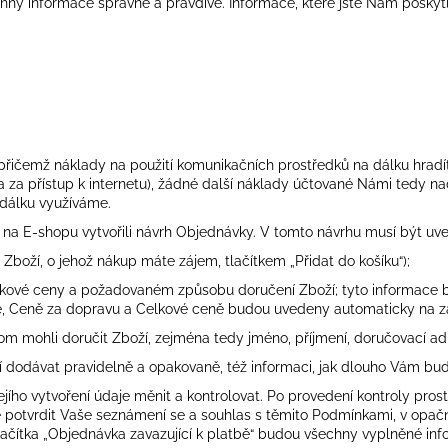
hny informace správně a pravdivě. Informace, které jste Nám poskyt
.
přičemž náklady na použití komunikačních prostředků na dálku hradíte
na za přístup k internetu), žádné další náklady účtované Námi tedy
 dálku využíváme.
 na E-shopu vytvořili návrh Objednávky. V tomto návrhu musí být uve
boží, o jehož nákup máte zájem, tlačítkem „Přidat do košíku“);
lkové ceny a požadovaném způsobu doručení Zboží; tyto informace 
ě, Ceně za dopravu a Celkové ceně budou uvedeny automaticky na z
chom mohli doručit Zboží, zejména tedy jméno, příjmení, doručovací ad
 dodávat pravidelně a opakovaně, též informaci, jak dlouho Vám bu
ho vytvoření údaje měnit a kontrolovat. Po provedení kontroly prostř
ště potvrdit Vaše seznámení se a souhlas s těmito Podmínkami, v op
u tlačítka „Objednávka zavazující k platbě“ budou všechny vyplněné 