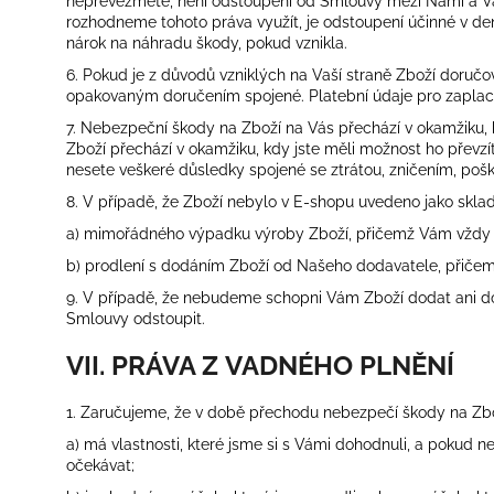
nepřevezmete, není odstoupení od Smlouvy mezi Námi a V
rozhodneme tohoto práva využít, je odstoupení účinné v d
nárok na náhradu škody, pokud vznikla.
6. Pokud je z důvodů vzniklých na Vaší straně Zboží doru
opakovaným doručením spojené. Platební údaje pro zaplac
7.
Nebezpeční škody na Zboží na Vás přechází v okamžiku, 
Zboží přechází v okamžiku, kdy jste měli možnost ho převz
nesete veškeré důsledky spojené se ztrátou, zničením, poš
8. V případě, že Zboží nebylo v E-shopu uvedeno jako skl
a) mimořádného výpadku výroby Zboží, přičemž Vám vždy 
b) prodlení s dodáním Zboží od Našeho dodavatele, přič
9.
V případě, že nebudeme schopni Vám Zboží dodat ani do 
Smlouvy odstoupit.
VII. PRÁVA Z VADNÉHO PLNĚNÍ
1.
Zaručujeme, že v době přechodu nebezpečí škody na Zbo
a) má vlastnosti, které jsme si s Vámi dohodnuli, a pokud 
očekávat;