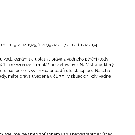
mi § 1914 až 1925, § 2099 až 2117 a § 2161 až 2174
 vadu oznámit a uplatnit práva z vadného plnění (tedy
ít také vzorový formulář poskytovaný z Naší strany, který
žete následně, s výjimkou případů dle čl. 7.4, bez Našeho
y, máte práva uvedená v čl. 7.5 i v situacích, kdy vadné
 Vám sdělíme, že tímto způsobem vadu neodstraníme vůbec,