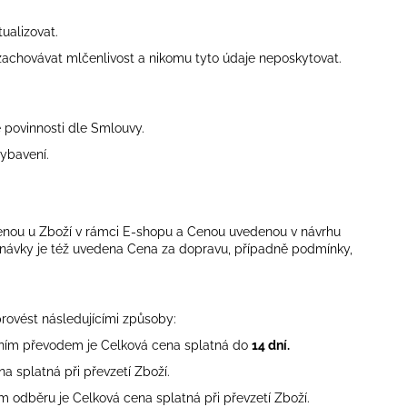
ualizovat.
zachovávat mlčenlivost a nikomu tyto údaje neposkytovat.
é povinnosti dle Smlouvy.
ybavení.
enou u Zboží v rámci E-shopu a Cenou uvedenou v návrhu
návky je též uvedena Cena za dopravu, případně podmínky,
rovést
následujícími
způsoby:
ním převodem je Celková cena splatná do
14 dní.
a splatná při převzetí Zboží.
m odběru je Celková cena splatná při převzetí Zboží.