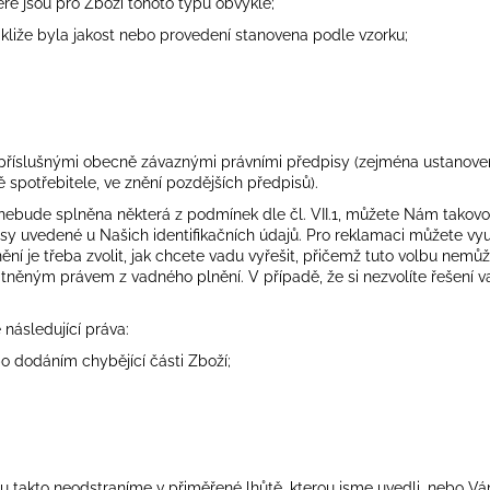
eré jsou pro Zboží tohoto typu obvyklé;
kliže byla jakost nebo provedení stanovena podle vzorku;
í příslušnými obecně závaznými právními předpisy (zejména ustanovení
spotřebitele, ve znění pozdějších předpisů).
 nebude splněna některá z podmínek dle čl.
VII.1
, můžete Nám takovou
y uvedené u Našich identifikačních údajů. Pro reklamaci můžete využ
ění je třeba zvolit, jak chcete vadu vyřešit, přičemž tuto volbu nemů
něným právem z vadného plnění. V případě, že si nezvolíte řešení vad
následující práva:
 dodáním chybějící části Zboží;
adu takto neodstraníme v přiměřené lhůtě, kterou jsme uvedli, nebo