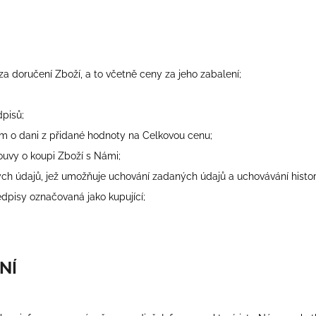
PONOŽKY FHN RYCHLÝ PRUHY -
BIDON ZAS
BÍLÉ+FIALOVÁ
299 Kč
299 Kč
 za doručení Zboží, a to včetně ceny za jeho zabalení;
dpisů;
m o dani z přidané hodnoty na Celkovou cenu;
ouvy o koupi Zboží s Námi;
ých údajů, jež umožňuje uchování zadaných údajů a uchovávání hist
dpisy označovaná jako kupující;
NÍ