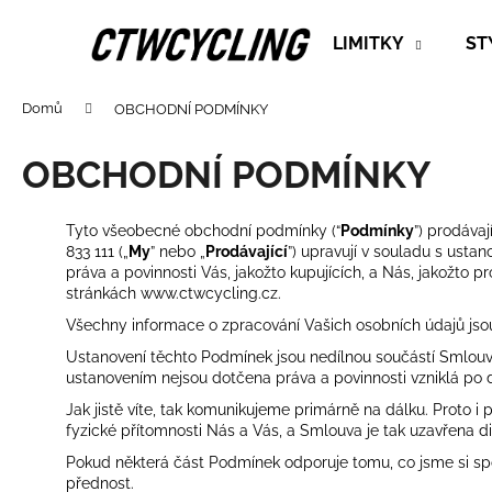
K
Přejít
na
o
LIMITKY
ST
obsah
Zpět
Zpět
š
do
do
í
Domů
OBCHODNÍ PODMÍNKY
k
obchodu
obchodu
OBCHODNÍ PODMÍNKY
Tyto všeobecné obchodní podmínky (“
Podmínky
”) prodáva
833 111 („
My
” nebo „
Prodávající
”) upravují v souladu s usta
práva a povinnosti Vás, jakožto kupujících, a Nás, jakožto pr
stránkách www.ctwcycling.cz.
Všechny informace o zpracování Vašich osobních údajů jso
Ustanovení těchto Podmínek jsou nedílnou součástí Smlou
ustanovením nejsou dotčena práva a povinnosti vzniklá po
Jak jistě víte, tak komunikujeme primárně na dálku. Proto 
fyzické přítomnosti Nás a Vás, a Smlouva je tak uzavřena d
Pokud některá část Podmínek odporuje tomu, co jsme si s
přednost.