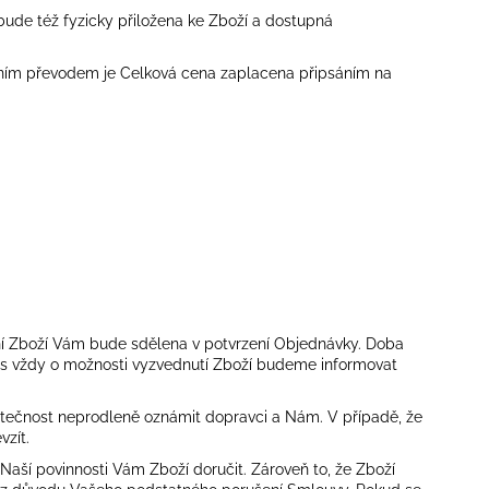
bude též fyzicky přiložena ke Zboží a dostupná
ovním převodem je Celková cena zaplacena připsáním na
ní Zboží Vám bude sdělena v potvrzení Objednávky. Doba
ás vždy o možnosti vyzvednutí Zboží budeme informovat
kutečnost neprodleně oznámit dopravci a Nám. V případě, že
vzít.
aší povinnosti Vám Zboží doručit. Zároveň to, že Zboží