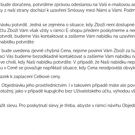
m bude doručena, potvrdíme zprávou odeslanou na Vaši e-mailovou a
y z naší strany dochází k uzavření Smlouvy mezi Námi a Vámi. Podmí
vku potvrdit. Jedná se zejména o situace, kdy Zboží není dostupné 
počtu Zboží Vám však vždy v rámci E-shopu předem poskytneme a nem
potvrdit, budeme Vás kontaktovat a zašleme Vám nabídku na uzavře
 nabídku potvrdíte.
 bude uvedena zjevně chybná Cena, nejsme povinni Vám Zboží za tuto
ituaci Vás budeme bezodkladně kontaktovat a zašleme Vám nabídku 
chvíli, kdy Naši nabídku potvrdíte. V případě, že Naši nabídku nepot
 v Ceně se považuje například situace, kdy Cena neodpovídá obvyklé
vazek k zaplacení Celkové ceny.
it Objednávku jeho prostřednictvím. I v takovém případě máte ale pov
ožný, jako v případě kupujícího bez Uživatelského účtu, výhodou vša
t slevu. Pro poskytnutí slevy je třeba, abyste v rámci návrhu Objed