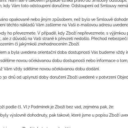
ámi. Nám ale v takovém případě vzniká právo od Smlouvy odstoupit
en, kdy Vám toto odstoupení doručíme. Odstoupení od Smlouvy nemá 
čováno opakovaně nebo jiným způsobem, než bylo ve Smlouvě dohodnut
ení těchto nákladů Vám zašleme na Vaši e-mailovou adresu uvedenou
kdy ho převezmete. V případě, kdy Zboží nepřevezmete, s výjimkou p
ít, ale z důvodů na Vaší straně k převzetí nedošlo. Přechod nebezpe
kozením či jakýmkoli znehodnocením Zboží.
adem a byla uvedena orientační doba dostupnosti Vás budeme vždy i
sdělíme novou očekávanou dobu dostupnosti nebo informace o tom
emž Vám vždy sdělíme novou očekávanou dobu dodání.
30 dnů od uplynutí doby doručení Zboží uvedené v potvrzení Objedná
ží podle čl.
VI.
7
Podmínek je Zboží bez vad, zejména pak, že:
nebyly výslovně dohodnuty, pak takové, které jsme u popisu Zboží uve