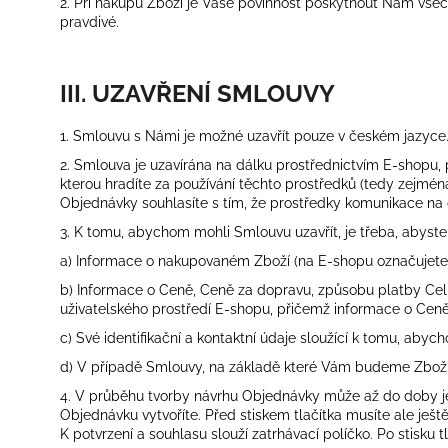
2. Při nákupu Zboží je Vaše povinnost poskytnout Nám všec
pravdivé.
III. UZAVŘENÍ SMLOUVY
1. Smlouvu s Námi je možné uzavřít pouze v českém jazyce
2. Smlouva je uzavírána na dálku prostřednictvím E-shopu, 
kterou hradíte za používání těchto prostředků (tedy zejmé
Objednávky souhlasíte s tím, že prostředky komunikace na
3. K tomu, abychom mohli Smlouvu uzavřít, je třeba, abyste
a) Informace o nakupovaném Zboží (na E-shopu označujete Z
b) Informace o Ceně, Ceně za dopravu, způsobu platby Ce
uživatelského prostředí E-shopu, přičemž informace o Cen
c) Své identifikační a kontaktní údaje sloužící k tomu, aby
d) V případě Smlouvy, na základě které Vám budeme Zboží
4. V průběhu tvorby návrhu Objednávky může až do doby její
Objednávku vytvoříte. Před stiskem tlačítka musíte ale je
K potvrzení a souhlasu slouží zatrhávací políčko. Po stisk