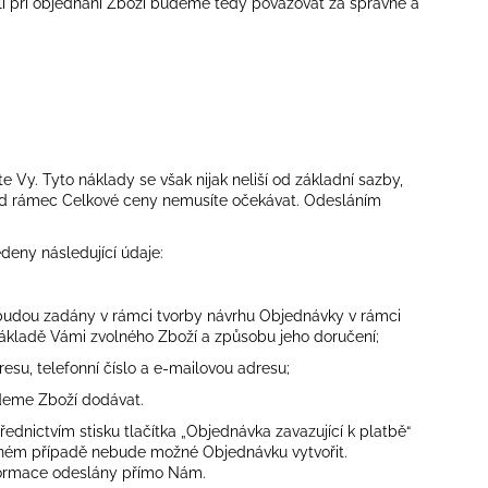
li při objednání Zboží budeme tedy považovat za správné a
 Vy. Tyto náklady se však nijak neliší od základní sazby,
 nad rámec Celkové ceny nemusíte očekávat. Odesláním
deny následující údaje:
budou zadány v rámci tvorby návrhu Objednávky v rámci
ákladě Vámi zvolného Zboží a způsobu jeho doručení;
resu, telefonní číslo a e-mailovou adresu;
deme Zboží dodávat.
ednictvím stisku tlačítka „Objednávka zavazující k platbě“
ačném případě nebude možné Objednávku vytvořit.
informace odeslány přímo Nám.