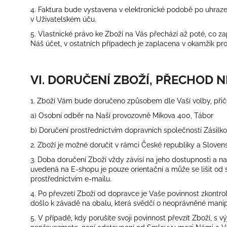
4. Faktura bude vystavena v elektronické podobě po uhraze
v Uživatelském úču.
5. Vlastnické právo ke Zboží na Vás přechází až poté, co
Náš účet, v ostatních případech je zaplacena v okamžik pro
VI. DORUČENÍ ZBOŽÍ, PŘECHOD N
1. Zboží Vám bude doručeno způsobem dle Vaší volby, přič
a) Osobní odběr na Naší provozovně Míkova 400, Tábor
b) Doručení prostřednictvím dopravních společností Zásilko
2. Zboží je možné doručit v rámci České republiky a Sloven
3. Doba doručení Zboží vždy závisí na jeho dostupnosti a
uvedená na E-shopu je pouze orientační a může se lišit o
prostřednictvím e-mailu.
4.
Po převzetí Zboží od dopravce je Vaše povinnost zkontro
došlo k závadě na obalu, která svědčí o neoprávněné manipu
5. V případě, kdy porušíte svoji povinnost převzít Zboží, s v