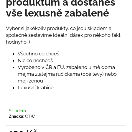
produktům a dostaneš
č
u
vše lexusně zabalené
j
e
m
Vyber si jakékoliv produkty, co jsou skladem a
e
společně sestavíme ideální dárek pro někoho fakt
hodnýho :)
PONOŽKY
Všechno co chceš
JEBUTO
Nic co nechceš
BÍLÉ
Vyrobeno v ČR a EU, zabaleno u mě doma
299
Kč
mejma zlatejma ručičkama (obě levý) nebo
mojí ženou
Luxusní krabice
Skladem
Značka:
CTW