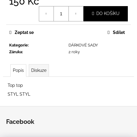
150 Kč
Měrná
DO KOŠÍKU
cena:
Zeptat se
Sdílet
Kategorie
:
DÁRKOVÉ SADY
Záruka
:
2 roky
Popis
Diskuze
Top top
STYL STYL
Z
á
Facebook
p
a