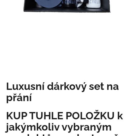
a
j
í
t
?
HLEDAT
Luxusní dárkový set na
přání
D
o
p
KUP TUHLE POLOŽKU k
o
r
jakýmkoliv vybraným
u