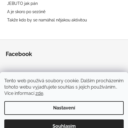
JEBUTO jak pán
A je skoro po sezóně
Takže kdo by se namáhal nějakou aktivitou
Z
á
Facebook
p
a
t
í
Tento web používá soubory cookie. Dalším procházením
tohoto webu vyjadřujete souhlas s jejich používáním..
TBC Série
CTW CYCLING INSTAGRAM
Více informací
zde
.
Nastavení
Vytvořil Shoptet
Souhlasím
Copyright 2026
CTWCYCLING
. Všechna práva vyhrazena.