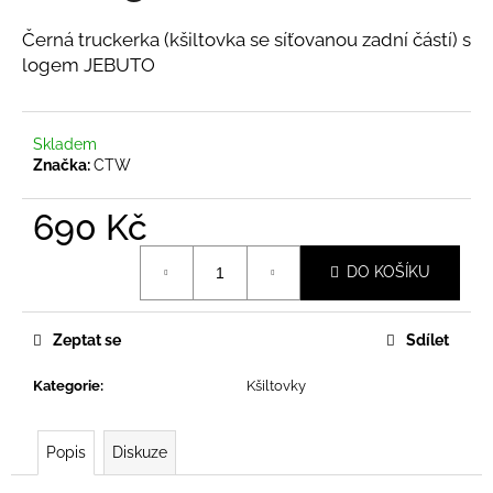
č
u
Černá truckerka (kšiltovka se síťovanou zadní částí) s
j
logem JEBUTO
e
m
e
Skladem
Značka:
CTW
PONOŽKY
JEBUTO
690 Kč
2
BÍLÉ
Měrná
DO KOŠÍKU
299
cena:
Kč
Zeptat se
Sdílet
Kategorie
:
Kšiltovky
Popis
Diskuze